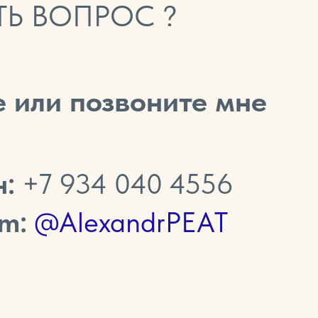
ТЬ ВОПРОС ?
 или позвоните мне
н:
+7 934 040 4556
am:
@Alexa
n
drPEAT