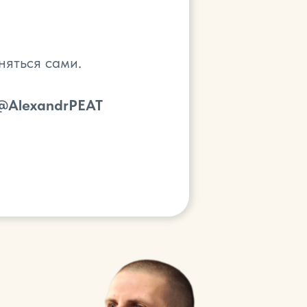
няться сами.
@AlexandrPEAT