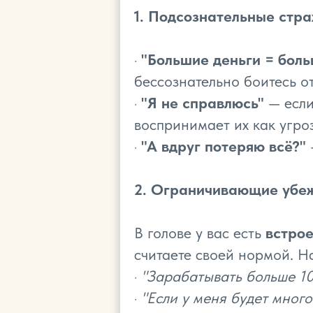
1. Подсознательные стра
·
"Большие деньги = бол
бессознательно боитесь о
·
"Я не справлюсь"
— если
воспринимает их как угроз
·
"А вдруг потеряю всё?"
2. Ограничивающие убе
В голове у вас есть
встро
считаете своей нормой. Н
·
"Зарабатывать больше 10
·
"Если у меня будет много