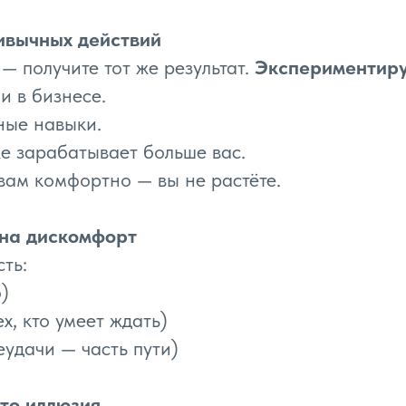
ивычных действий
 — получите тот же результат.
Экспериментиру
и в бизнесе.
ные навыки.
же зарабатывает больше вас.
вам комфортно — вы не растёте.
 на дискомфорт
сть:
)
х, кто умеет ждать)
еудачи — часть пути)
то иллюзия