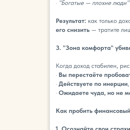
·
"Богатые — плохие люди"
Результат:
как только дох
его снизить
— тратите ли
3. "Зона комфорта" уби
Когда доход стабилен, ри
·
Вы перестаёте пробова
·
Действуете по инерции
·
Ожидаете чуда, но не 
Как пробить финансовый
1. Осознайте свои страх