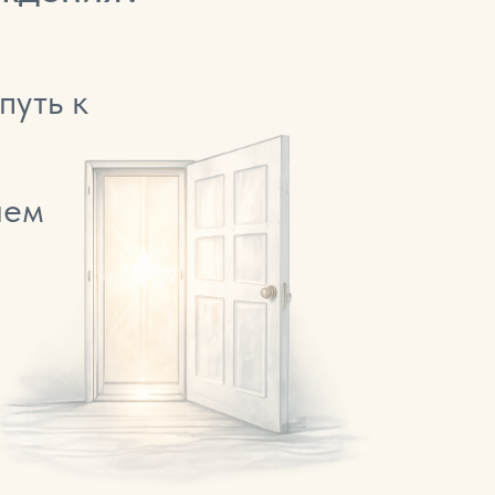
путь к
ием